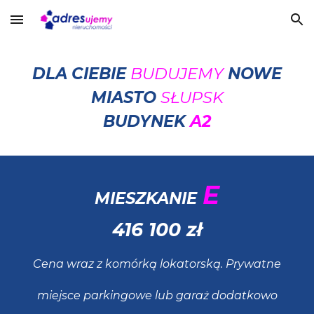
Skip to main content
Skip to navigation
DLA CIEBIE
BUDUJEMY
NOWE
MIASTO
SŁUPSK
BUDYNEK
A2
E
MIESZKANIE
416 100
zł
Cena wraz z komórką lokatorską. Prywatne
miejsce parkingowe lub garaż dodatkowo