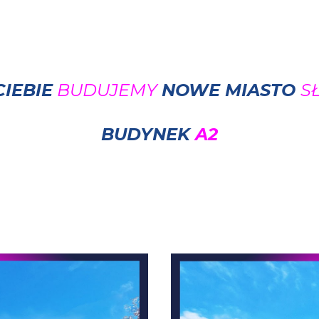
ip to main content
Skip to navigat
CIEBIE
BUDUJEMY
NOWE MIASTO
S
BUDYNEK
A
2