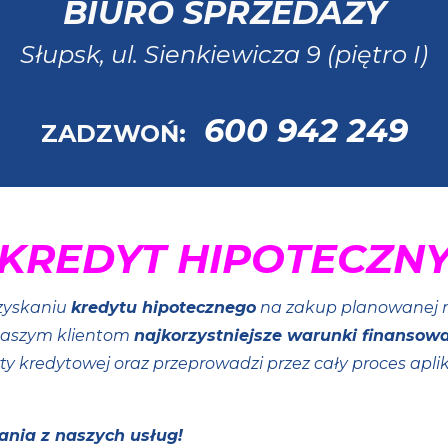
BIURO SPRZEDAŻY
Słupsk, ul. Sienkiewicza 9 (piętro I)
600 942 249
ZADZWOŃ:
KREDYT HIPOTECZN
zyskaniu
kredytu hipotecznego
na zakup planowanej n
naszym klientom
najkorzystniejsze warunki finansowa
y kredytowej oraz przeprowadzi przez cały proces apli
ania z naszych usług!