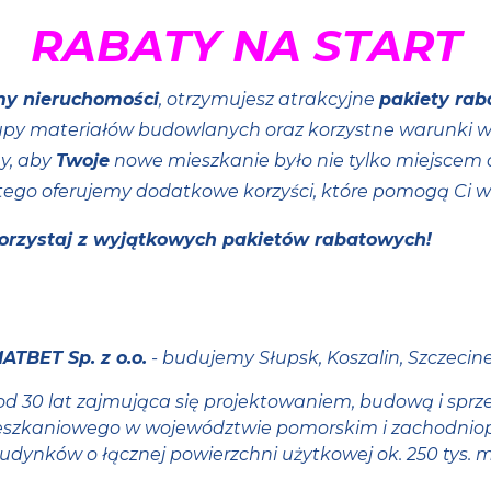
RABATY NA START
my nieruchomości
, otrzymujesz atrakcyjne
pakiety ra
kupy materiałów budowlanych oraz korzystne warunki
y, aby
Twoje
nowe mieszkanie było nie tylko miejscem do
dlatego oferujemy dodatkowe korzyści, które pomogą Ci w
skorzystaj z wyjątkowych pakietów rabatowych!
ATBET Sp. z o.o.
- budujemy Słupsk, Koszalin, Szczecin
, od 30 lat zajmująca się projektowaniem, budową i sp
szkaniowego w województwie pomorskim i zachodniop
udynków o łącznej powierzchni użytkowej ok. 250 tys. m