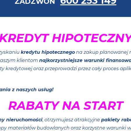
600 253 149
ZADZWOŃ
KREDYT HIPOTECZN
zyskaniu
kredytu hipotecznego
na zakup planowanej n
naszym klientom
najkorzystniejsze warunki finansowa
y kredytowej oraz przeprowadzi przez cały proces apli
ania z naszych usług!
RABATY NA START
my nieruchomości
, otrzymujesz atrakcyjne
pakiety ra
kupy materiałów budowlanych oraz korzystne warunki