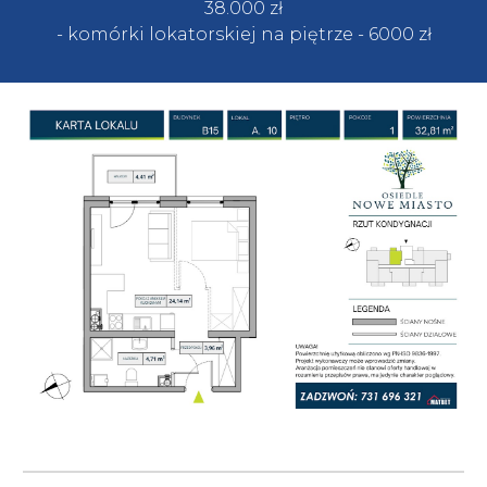
38.
000
zł
- komórki lokatorskiej na piętrze
- 60
00 zł