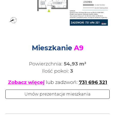
Mieszkanie
A
9
Powierzchnia:
5
4,93
m²
Ilość pokoi:
3
Zobacz więcej
lub zadzwoń:
731 696 321
Umów prezentacje mieszkania