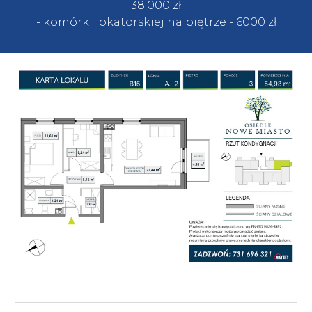
38.
000
zł
- komórki lokatorskiej na piętrze
- 60
00 zł