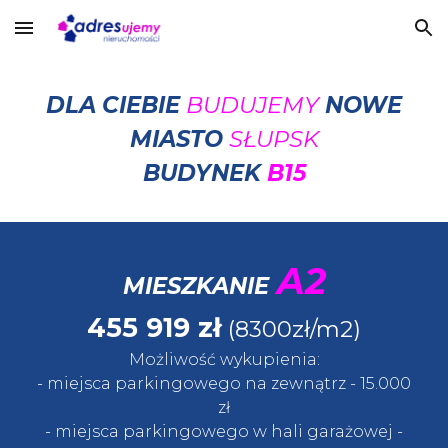
Skip to main content
Skip to navigation
DLA CIEBIE
BUDUJEMY
NOWE
MIASTO
SŁUPSK
BUDYNEK
B15
A2
MIESZKANIE
455 919
zł
(8300zł/m2)
Możliwość wykupienia:
- miejsca parkingowego
na zewnątrz
- 15.
000
zł
- miejsca parkingowego w
hali garażowej
-