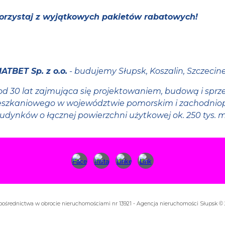
skorzystaj z wyjątkowych pakietów rabatowych!
ATBET Sp. z o.o.
- budujemy Słupsk, Koszalin, Szczecin
, od 30 lat zajmująca się projektowaniem, budową i sp
szkaniowego w województwie pomorskim i zachodniop
udynków o łącznej powierzchni użytkowej ok. 250 tys. m
 pośrednictwa w obrocie nieruchomościami nr 13921 - Agencja nieruchomości Słupsk ©