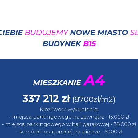
ip to main content
Skip to navigat
CIEBIE
BUDUJEMY
NOWE MIASTO
S
BUDYNEK
B15
A4
MIESZKANIE
337 212
zł
(8700zł/m2)
Możliwość wykupienia:
- miejsca parkingowego na zewnątrz
- 15.
000 zł
- miejsca parkingowego w
hali garażowej
- 38.
000
zł
- komórki lokatorskiej na piętrze
- 60
00 zł