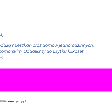
ek
rzedażą mieszkań oraz domów jednorodzinnych.
omorskim. Oddaliśmy do użytku kilkaset
².
 2026
adres
ujemy.pl