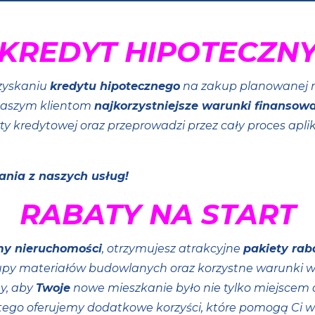
KREDYT HIPOTECZN
zyskaniu
kredytu hipotecznego
na zakup planowanej n
naszym klientom
najkorzystniejsze warunki finansowa
y kredytowej oraz przeprowadzi przez cały proces apli
ania z naszych usług!
RABATY NA START
my nieruchomości
, otrzymujesz atrakcyjne
pakiety ra
kupy materiałów budowlanych oraz korzystne warunki
y, aby
Twoje
nowe mieszkanie było nie tylko miejscem do
dlatego oferujemy dodatkowe korzyści, które pomogą Ci w