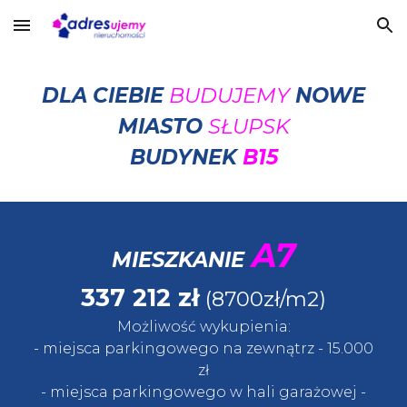
Skip to main content
Skip to navigation
DLA CIEBIE
BUDUJEMY
NOWE
MIASTO
SŁUPSK
BUDYNEK
B15
A7
MIESZKANIE
337 212
zł
(8700zł/m2)
Możliwość wykupienia:
- miejsca parkingowego na zewnątrz
- 15.
000
zł
- miejsca parkingowego w
hali garażowej
-