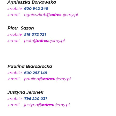
Agnieszka Borkowska
.mobile
600 942 249
.email
agnieszkab@
adres
ujemy.pl
Piotr Sazon
.mobile
518 072 721
.email
piotr@
adres
ujemy.pl
Paulina Białobłocka
.mobile
600 253 149
.email
paulina@
adres
ujemy.pl
Justyna Jelonek
.mobile
796 220 031
.email
justyna@
adres
ujemy.pl