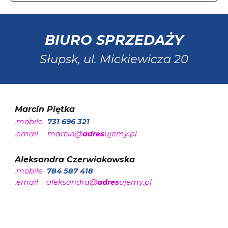
BIURO SPRZEDAŻY
Słupsk, ul.
Mickiewicza 20
Marcin Piętka
.mobile
731 696 321
.email
marcin@
adres
ujemy.pl
Aleksandra Czerwiakowska
.mobile
784 587 418
.email
aleksandra@
adres
ujemy.pl