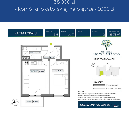
38.
000
zł
- komórki lokatorskiej na piętrze
- 60
00 zł