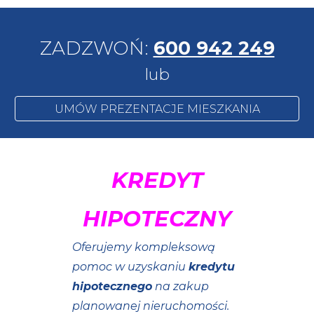
ZADZWOŃ:
600 942 249
lub
UMÓW PREZENTACJE MIESZKANIA
KREDYT
HIPOTECZNY
Oferujemy kompleksową
pomoc w uzyskaniu
kredytu
hipotecznego
na zakup
planowanej nieruchomości.